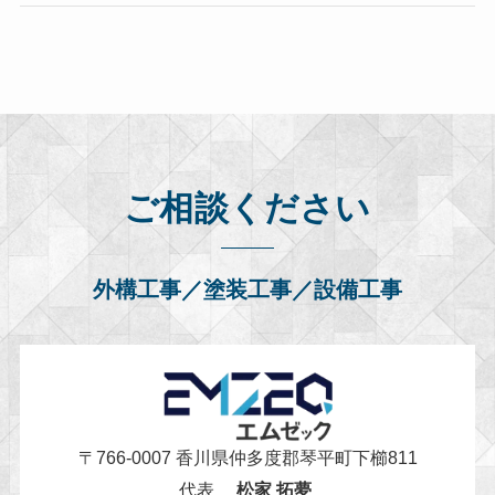
ご相談ください
外構工事／塗装工事／設備工事
〒766-0007 香川県仲多度郡琴平町下櫛811
代表
松家 拓夢